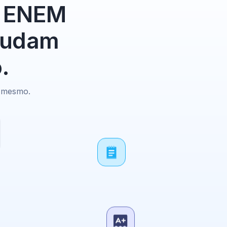
0 ENEM
studam
.
e mesmo.