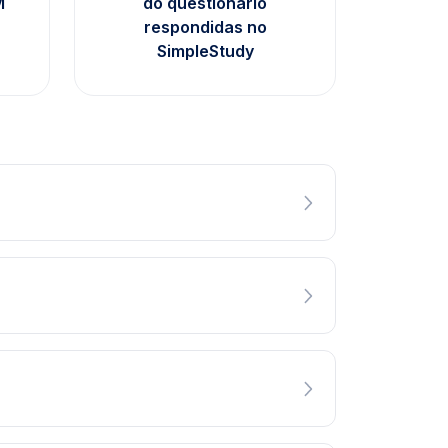
M
do questionário
respondidas no
SimpleStudy