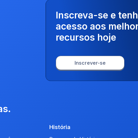
Inscreva-se e ten
acesso aos melho
recursos hoje
Inscrever-se
as.
História