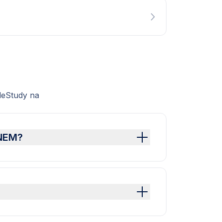
leStudy na
ENEM?