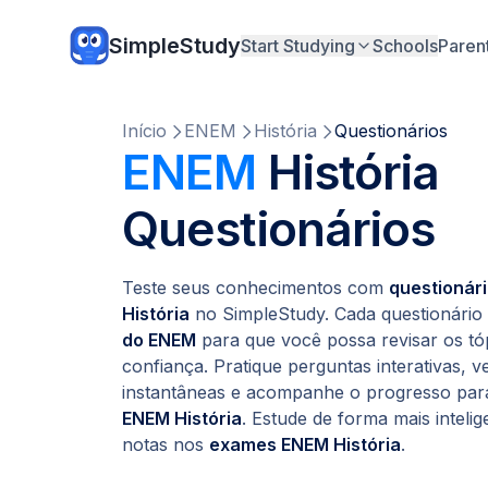
SimpleStudy
Start Studying
Schools
Paren
Início
ENEM
História
Questionários
ENEM
História
Questionários
Teste seus conhecimentos com
questionár
História
no SimpleStudy. Cada questionário
do ENEM
para que você possa revisar os t
confiança. Pratique perguntas interativas, v
instantâneas e acompanhe o progresso par
ENEM História
. Estude de forma mais inteli
notas nos
exames ENEM História
.