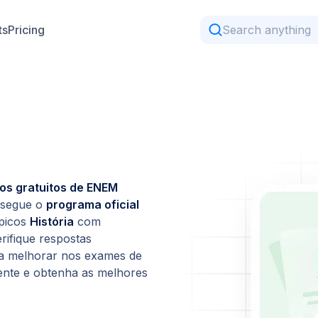
ts
Pricing
ios gratuitos de ENEM
 segue o
programa oficial
ópicos
História
com
erifique respostas
a melhorar nos exames de
gente e obtenha as melhores