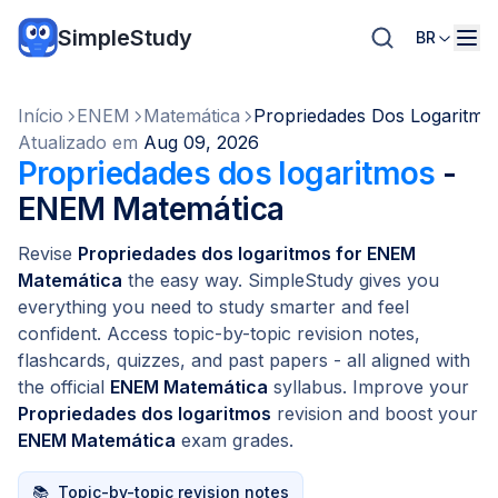
SimpleStudy
BR
Início
ENEM
Matemática
Propriedades Dos Logaritmo
Atualizado em
Aug 09, 2026
Propriedades dos logaritmos
-
ENEM Matemática
Revise
Propriedades dos logaritmos for ENEM
Matemática
the easy way. SimpleStudy gives you
everything you need to study smarter and feel
confident. Access topic-by-topic revision notes,
flashcards, quizzes, and past papers - all aligned with
the official
ENEM Matemática
syllabus. Improve your
Propriedades dos logaritmos
revision and boost your
ENEM Matemática
exam grades.
📚
Topic-by-topic revision notes