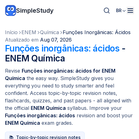
SimpleStudy
BR
Início
ENEM
Química
Funções Inorgânicas: Ácidos
Atualizado em
Aug 07, 2026
Funções inorgânicas: ácidos
-
ENEM Química
Revise
Funções inorgânicas: ácidos for ENEM
Química
the easy way. SimpleStudy gives you
everything you need to study smarter and feel
confident. Access topic-by-topic revision notes,
flashcards, quizzes, and past papers - all aligned with
the official
ENEM Química
syllabus. Improve your
Funções inorgânicas: ácidos
revision and boost your
ENEM Química
exam grades.
📚
Topic-by-topic revision notes