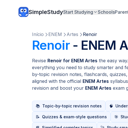
SimpleStudy
Start Studying
Schools
Paren
Início
ENEM
Artes
Renoir
Renoir
- ENEM A
Revise
Renoir for ENEM Artes
the easy way.
everything you need to study smarter and fe
by-topic revision notes, flashcards, quizzes,
aligned with the official
ENEM Artes
syllabu
revision and boost your
ENEM Artes
exam g
📚
Topic-by-topic revision notes
🧠
Unders
📝
Quizzes & exam-style questions
🎯
Stu
📘
Simplified complex topics
🚀
Study smar