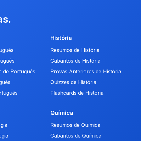
as.
História
uguês
Resumos de História
tuguês
Gabaritos de História
s de Português
Provas Anteriores de História
guês
Quizzes de História
rtuguês
Flashcards de História
Química
gia
Resumos de Química
ogia
Gabaritos de Química