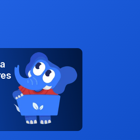
ha
res