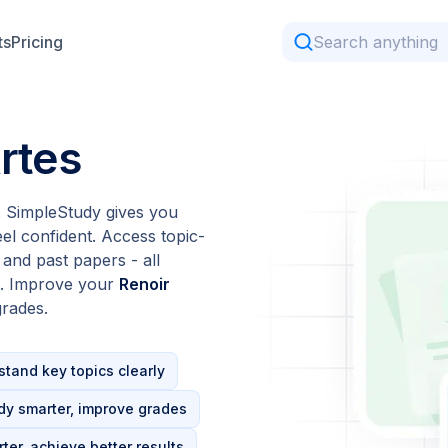
ts
Pricing
rtes
 SimpleStudy gives you
el confident. Access topic-
 and past papers - all
s. Improve your
Renoir
rades.
tand key topics clearly
dy smarter, improve grades
ter, achieve better results