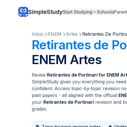
SimpleStudy
Start Studying
Schools
Paren
Início
ENEM
Artes
Retirantes De Portina
Retirantes de Po
ENEM Artes
Revise
Retirantes de Portinari for ENEM Ar
SimpleStudy gives you everything you need 
confident. Access topic-by-topic revision no
past papers - all aligned with the official
ENE
your
Retirantes de Portinari
revision and b
grades.
📚
Topic-by-topic revision notes
🧠
Unders