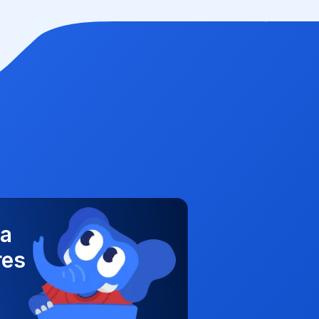
ha
res