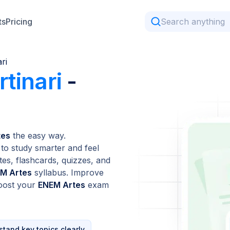
ts
Pricing
ri
rtinari
-
tes
the easy way.
to study smarter and feel
tes, flashcards, quizzes, and
M Artes
syllabus. Improve
oost your
ENEM Artes
exam
tand key topics clearly