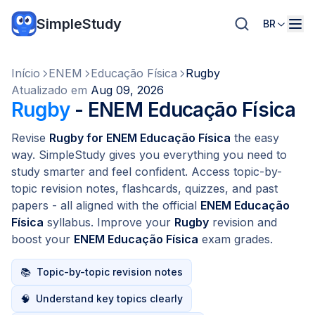
SimpleStudy
BR
Início
ENEM
Educação Física
Rugby
Atualizado em
Aug 09, 2026
Rugby
- ENEM Educação Física
Revise
Rugby for ENEM Educação Física
the easy
way. SimpleStudy gives you everything you need to
study smarter and feel confident. Access topic-by-
topic revision notes, flashcards, quizzes, and past
papers - all aligned with the official
ENEM Educação
Física
syllabus. Improve your
Rugby
revision and
boost your
ENEM Educação Física
exam grades.
📚
Topic-by-topic revision notes
🧠
Understand key topics clearly